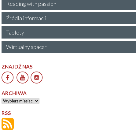
Reading with passion
Źródła informacji
Tablety
Wirtualny spacer
ZNAJDŹ NAS
ARCHIWA
Archiwa
RSS