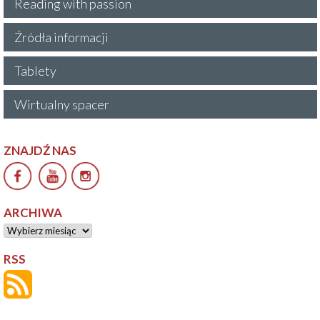
Reading with passion
Źródła informacji
Tablety
Wirtualny spacer
ZNAJDŹ NAS
ARCHIWA
Archiwa
RSS