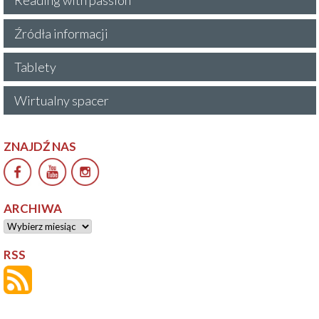
Źródła informacji
Tablety
Wirtualny spacer
ZNAJDŹ NAS
ARCHIWA
Archiwa
RSS