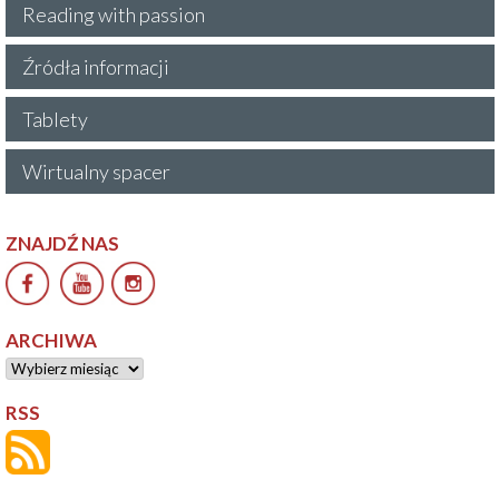
Reading with passion
Źródła informacji
Tablety
Wirtualny spacer
ZNAJDŹ NAS
ARCHIWA
Archiwa
RSS