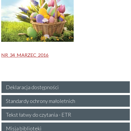
NR_34_MARZEC_2016
Deklaracja dostępności
Standardy ochrony małoletnich
Tekst łatwy do czytania - ETR
Misja biblioteki