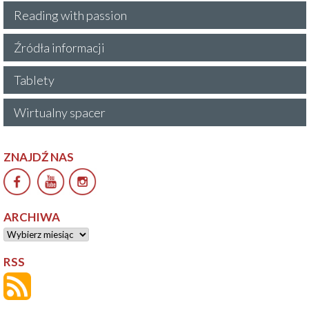
Reading with passion
Źródła informacji
Tablety
Wirtualny spacer
ZNAJDŹ NAS
ARCHIWA
Archiwa
RSS