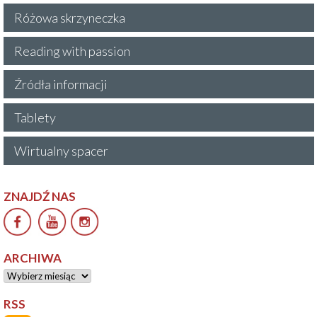
Różowa skrzyneczka
Reading with passion
Źródła informacji
Tablety
Wirtualny spacer
ZNAJDŹ NAS
ARCHIWA
Archiwa
RSS