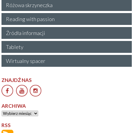
Różowa skrzyneczka
Reading with passion
Źródła informacji
Tablety
Wirtualny spacer
ZNAJDŹ NAS
ARCHIWA
Archiwa
RSS