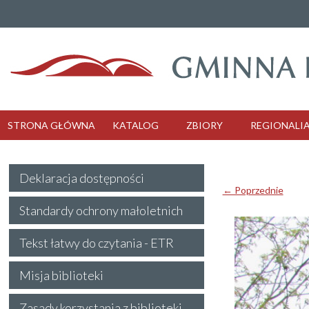
STRONA GŁÓWNA
KATALOG
ZBIORY
REGIONALI
Deklaracja dostępności
← Poprzednie
Standardy ochrony małoletnich
Tekst łatwy do czytania - ETR
Misja biblioteki
Zasady korzystania z biblioteki