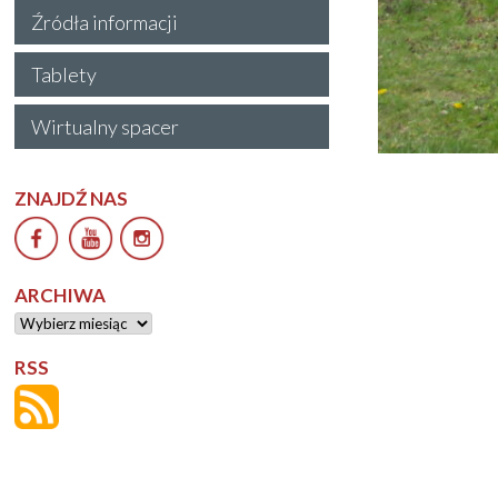
Źródła informacji
Tablety
Wirtualny spacer
ZNAJDŹ NAS
ARCHIWA
Archiwa
RSS