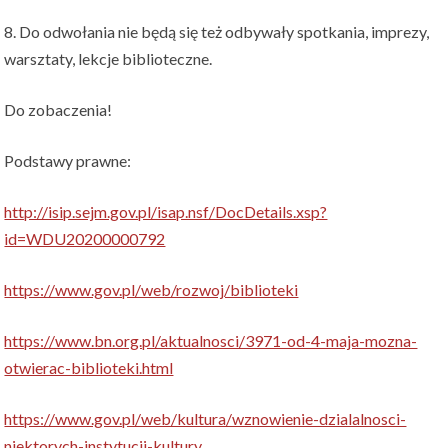
8. Do odwołania nie będą się też odbywały spotkania, imprezy,
warsztaty, lekcje biblioteczne.
Do zobaczenia!
Podstawy prawne:
http://isip.sejm.gov.pl/isap.nsf/DocDetails.xsp?
id=WDU20200000792
https://www.gov.pl/web/rozwoj/biblioteki
https://www.bn.org.pl/aktualnosci/3971-od-4-maja-mozna-
otwierac-biblioteki.html
https://www.gov.pl/web/kultura/wznowienie-dzialalnosci-
niektorych-instytucji-kultury