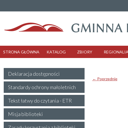
STRONA GŁÓWNA
KATALOG
ZBIORY
REGIONALI
Deklaracja dostępności
← Poprzednie
Standardy ochrony małoletnich
Tekst łatwy do czytania - ETR
Misja biblioteki
Zasady korzystania z biblioteki