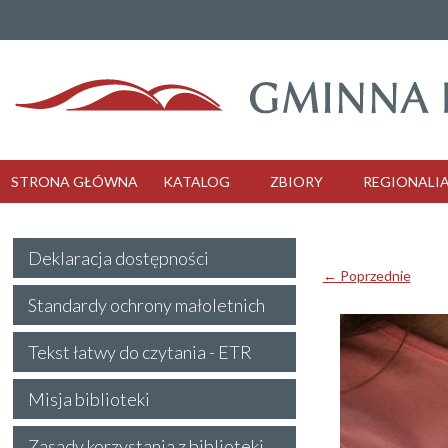
STRONA GŁÓWNA
KATALOG
ZBIORY
REGIONALI
Deklaracja dostępności
← Poprzednie
Standardy ochrony małoletnich
Tekst łatwy do czytania - ETR
Misja biblioteki
Zasady korzystania z biblioteki