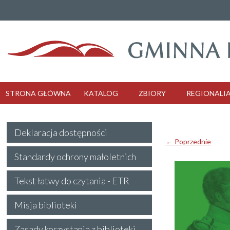
STRONA GŁÓWNA
KATALOG
ZBIORY
REGIONALI
Deklaracja dostępności
← Poprzednie
Standardy ochrony małoletnich
Tekst łatwy do czytania - ETR
Misja biblioteki
Zasady korzystania z biblioteki