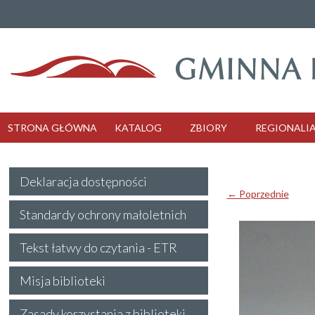
STRONA GŁÓWNA
KATALOG
ZBIORY
REGIONALI
Deklaracja dostępności
← Poprzednie
Standardy ochrony małoletnich
Tekst łatwy do czytania - ETR
Misja biblioteki
Zasady korzystania z biblioteki