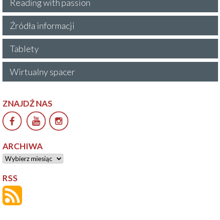
Reading with passion
Źródła informacji
Tablety
Wirtualny spacer
ZNAJDŹ NAS
ARCHIWA
Archiwa
RSS