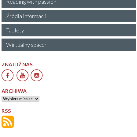
Reading with passion
Źródła informacji
Tablety
Wirtualny spacer
ZNAJDŹ NAS
ARCHIWA
Archiwa
RSS