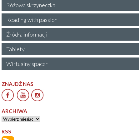
Różowa skrzyneczka
Reading with passion
Źródła informacji
Tablety
Wirtualny spacer
ZNAJDŹ NAS
ARCHIWA
Archiwa
RSS