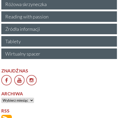
Różowa skrzyneczka
Reading with passion
Źródła informacji
Tablety
Wirtualny spacer
ZNAJDŹ NAS
ARCHIWA
Archiwa
RSS