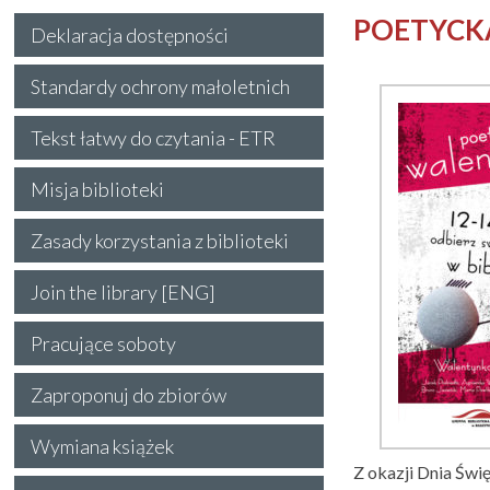
POETYCK
Deklaracja dostępności
Standardy ochrony małoletnich
Tekst łatwy do czytania - ETR
Misja biblioteki
Zasady korzystania z biblioteki
Join the library [ENG]
Pracujące soboty
Zaproponuj do zbiorów
Wymiana książek
Z okazji Dnia Świ