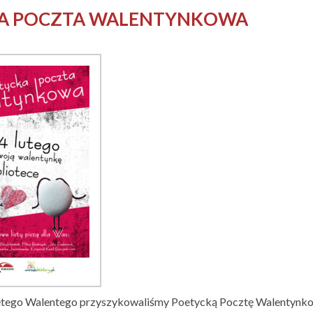
A POCZTA WALENTYNKOWA
ętego Walentego przyszykowaliśmy Poetycką Pocztę Walentynkową