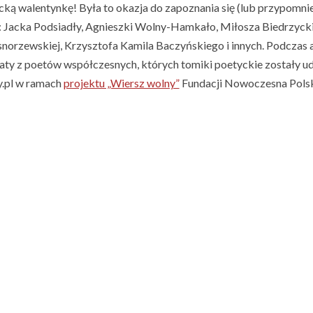
cką walentynkę! Była to okazja do zapoznania się (lub przypomn
h: Jacka Podsiadły, Agnieszki Wolny-Hamkało, Miłosza Biedrzyckie
norzewskiej, Krzysztofa Kamila Baczyńskiego i innych. Podczas a
aty z poetów współczesnych, których tomiki poetyckie zostały u
.pl w ramach
projektu „Wiersz wolny”
Fundacji Nowoczesna Pols