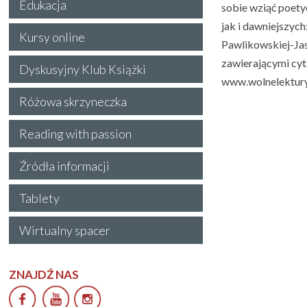
Edukacja
sobie wziąć poety
jak i dawniejszyc
Kursy online
Pawlikowskiej-Jas
zawierającymi cyt
Dyskusyjny Klub Książki
www.wolnelektury
Różowa skrzyneczka
Reading with passion
Źródła informacji
Tablety
Wirtualny spacer
ZNAJDŹ NAS