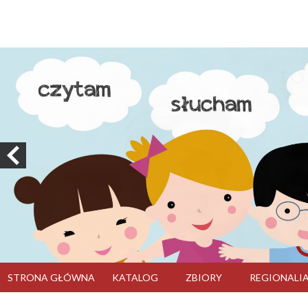
STRONA GŁÓWNA
KATALOG
ZBIORY
REGIONALI