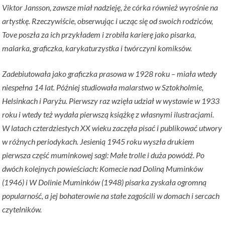
Viktor Jansson, zawsze miał nadzieję, że córka również wyrośnie na
artystkę. Rzeczywiście, obserwując i ucząc się od swoich rodziców,
Tove poszła za ich przykładem i zrobiła karierę jako pisarka,
malarka, graficzka, karykaturzystka i twórczyni komiksów.
Zadebiutowała jako graficzka prasowa w 1928 roku – miała wtedy
niespełna 14 lat. Później studiowała malarstwo w Sztokholmie,
Helsinkach i Paryżu. Pierwszy raz wzięła udział w wystawie w 1933
roku i wtedy też wydała pierwszą książkę z własnymi ilustracjami.
W latach czterdziestych XX wieku zaczęła pisać i publikować utwory
w różnych periodykach. Jesienią 1945 roku wyszła drukiem
pierwsza część muminkowej sagi: Małe trolle i duża powódź. Po
dwóch kolejnych powieściach: Komecie nad Doliną Muminków
(1946) i W Dolinie Muminków (1948) pisarka zyskała ogromną
popularność, a jej bohaterowie na stałe zagościli w domach i sercach
czytelników.