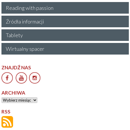
Reading with passion
Źródła informacji
Tablety
Wirtualny spacer
ZNAJDŹ NAS
ARCHIWA
Archiwa
RSS