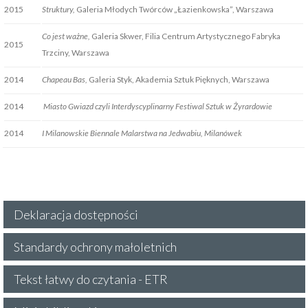
2015
Struktury,
Galeria Młodych Twórców „Łazienkowska”, Warszawa
Co jest ważne,
Galeria Skwer, Filia Centrum Artystycznego Fabryka
2015
Trzciny, Warszawa
2014
Chapeau Bas,
Galeria Styk, Akademia Sztuk Pięknych, Warszawa
2014
Miasto Gwiazd czyli Interdyscyplinarny Festiwal Sztuk w Żyrardowie
2014
I Milanowskie Biennale Malarstwa na Jedwabiu, Milanówek
Deklaracja dostępności
Standardy ochrony małoletnich
Tekst łatwy do czytania - ETR