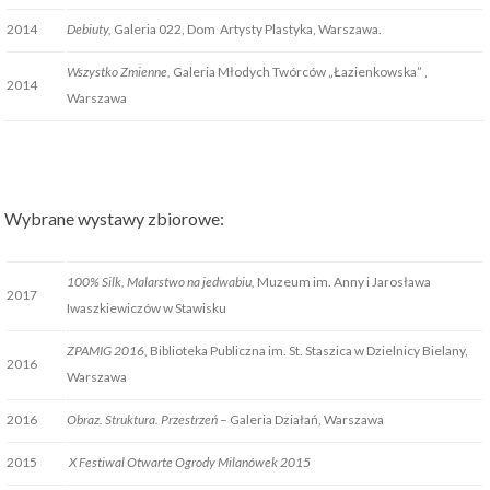
2014
Debiuty,
Galeria 022, Dom Artysty Plastyka, Warszawa.
Wszystko Zmienne,
Galeria Młodych Twórców „Łazienkowska” ,
2014
Warszawa
Wybrane wystawy zbiorowe:
100% Silk, Malarstwo na jedwabiu,
Muzeum im. Anny i Jarosława
2017
Iwaszkiewiczów w Stawisku
ZPAMIG 2016,
Biblioteka Publiczna im. St. Staszica w Dzielnicy Bielany,
2016
Warszawa
2016
Obraz. Struktura. Przestrzeń
– Galeria Działań, Warszawa
2015
X Festiwal Otwarte Ogrody Milanówek 2015