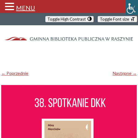
MENU
Toggle High Contrast
Toggle Font size
← Poprzednie
Następne →