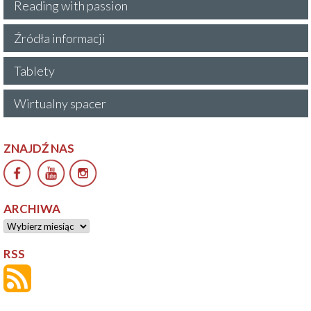
Reading with passion
Źródła informacji
Tablety
Wirtualny spacer
ZNAJDŹ NAS
ARCHIWA
Archiwa
RSS