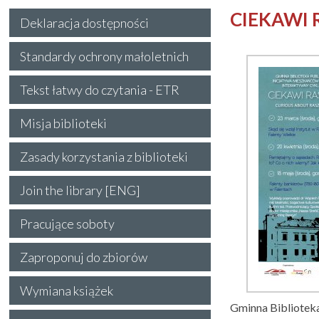
CIEKAWI 
Deklaracja dostępności
Standardy ochrony małoletnich
Tekst łatwy do czytania - ETR
Misja biblioteki
Zasady korzystania z biblioteki
Join the library [ENG]
Pracujące soboty
Zaproponuj do zbiorów
Wymiana książek
Gminna Biblioteka