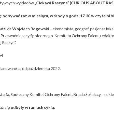
aktywnych wykładów
„Ciekawi Raszyna” (CURIOUS ABOUT RA
 odbywać raz w miesiącu, w środy o godz. 17.30 w czytelni bi
dzi dr Wojciech Rogowski
– ekonomista, geograf, pasjonat lok
. Przewodniczący Społecznego Komitetu Ochrony Falent, redaktor
 Raszyn”.
M
lanowane są od października 2022.
ria, Społeczny Komitet Ochrony Falent, Bracia Sośniccy – cukie
uż się odbyły w ramach cyklu: