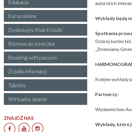
Edukacja
autorskich inter
Kursy online
Wykłady będą się
Dyskusyjny Klub Książki
Spotkania prowa
Dobrej kuchni też
Różowa skrzyneczka
„Zmieniamy Gminę
Reading with passion
HARMONOGRA
Źródła informacji
Kolejne wykłady p
Tablety
Partnerzy:
Wirtualny spacer
Wydawnictwo Auste
ZNAJDŹ NAS
Wykłady, które j