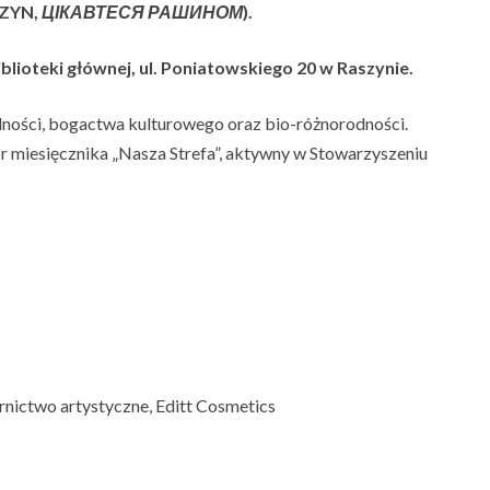
SZYN,
ЦІКАВТЕСЯ
РАШИНОМ
).
blioteki głównej, ul. Poniatowskiego 20 w Raszynie.
alności, bogactwa kulturowego oraz bio-różnorodności.
 miesięcznika „Nasza Strefa”, aktywny w Stowarzyszeniu
rnictwo artystyczne, Editt Cosmetics