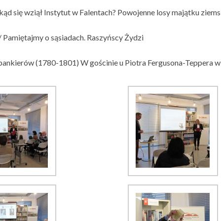
kąd się wziął Instytut w Falentach? Powojenne losy majątku ziems
/ Pamiętajmy o sąsiadach. Raszyńscy Żydzi
 bankierów (1780-1801) W gościnie u Piotra Fergusona-Teppera w