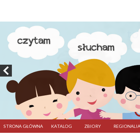
STRONA GŁÓWNA
KATALOG
ZBIORY
REGIONALI