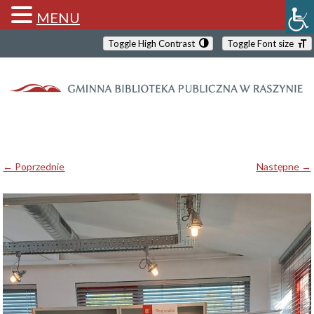
MENU
Toggle High Contrast
Toggle Font size
← Poprzednie
Następne →