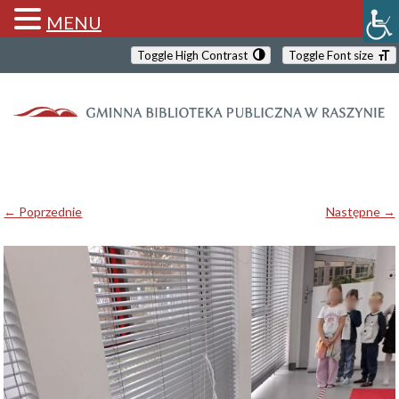
MENU
Toggle High Contrast
Toggle Font size
← Poprzednie
Następne →