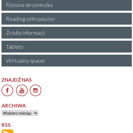
Różowa skrzyneczka
Reading with passion
Źródła informacji
Tablety
Wirtualny spacer
ZNAJDŹ NAS
ARCHIWA
Archiwa
RSS