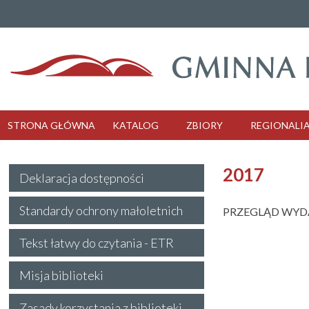
STRONA GŁÓWNA
KATALOG
ZBIORY
REGIONALI
2017
Deklaracja dostępności
Standardy ochrony małoletnich
PRZEGLĄD WYDA
Tekst łatwy do czytania - ETR
Misja biblioteki
Zasady korzystania z biblioteki