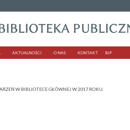
A
AKTUALNOŚCI
O NAS
KONTAKT
BIP
RZEŃ W BIBLIOTECE GŁÓWNEJ W 2017 ROKU.