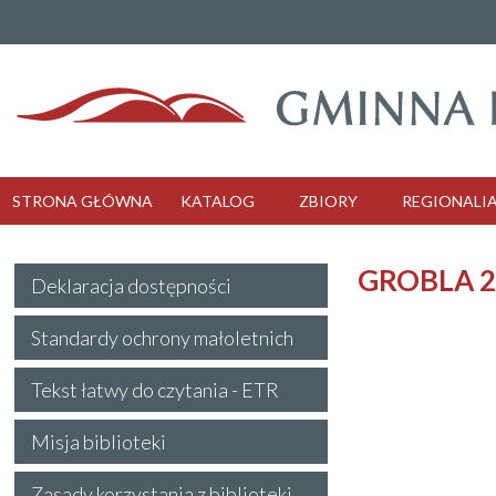
STRONA GŁÓWNA
KATALOG
ZBIORY
REGIONALI
GROBLA 2
Deklaracja dostępności
Standardy ochrony małoletnich
Tekst łatwy do czytania - ETR
Misja biblioteki
Zasady korzystania z biblioteki