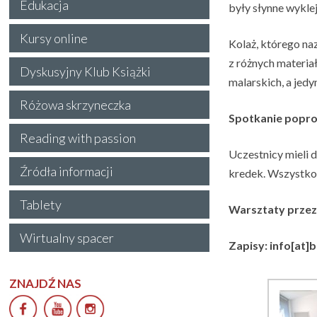
Edukacja
były słynne wykle
Kursy online
Kolaż, którego na
z różnych materiał
Dyskusyjny Klub Książki
malarskich, a jed
Różowa skrzyneczka
Spotkanie popr
Reading with passion
Uczestnicy mieli 
Źródła informacji
kredek. Wszystko 
Tablety
Warsztaty przezn
Wirtualny spacer
Zapisy: info[at]
ZNAJDŹ NAS