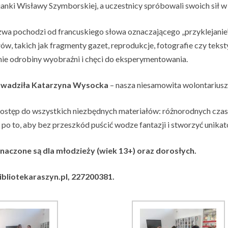
janki Wisławy Szymborskiej, a uczestnicy spróbowali swoich sił w 
zwa pochodzi od francuskiego słowa oznaczającego „przyklejanie”
ów, takich jak fragmenty gazet, reprodukcje, fotografie czy teks
ynie odrobiny wyobraźni i chęci do eksperymentowania.
owadziła Katarzyna Wysocka
– nasza niesamowita wolontariuszk
dostęp do wszystkich niezbędnych materiałów: różnorodnych czas
po to, aby bez przeszkód puścić wodze fantazji i stworzyć unikat
aczone są dla młodzieży (wiek 13+) oraz dorosłych.
bibliotekaraszyn.pl, 227200381.