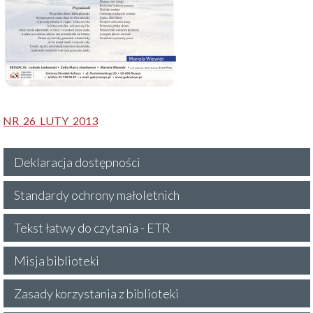
NR_26_LUTY_2013
Deklaracja dostępności
Standardy ochrony małoletnich
Tekst łatwy do czytania - ETR
Misja biblioteki
Zasady korzystania z biblioteki