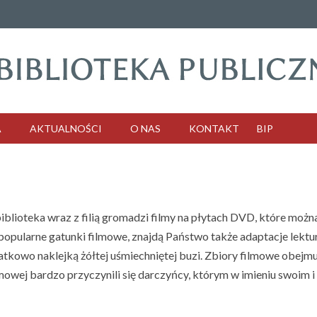
A
AKTUALNOŚCI
O NAS
KONTAKT
BIP
biblioteka wraz z filią gromadzi filmy na płytach DVD, które moż
opularne gatunki filmowe, znajdą Państwo także adaptacje lektur sz
tkowo naklejką żółtej uśmiechniętej buzi. Zbiory filmowe obejmuj
ilmowej bardzo przyczynili się darczyńcy, którym w imieniu swoim