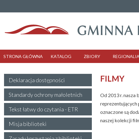
STRONA GŁÓWNA
KATALOG
ZBIORY
REGIONALI
FILMY
Deklaracja dostępności
Standardy ochrony małoletnich
Od 2013 r. nasza 
reprezentujących p
Tekst łatwy do czytania - ETR
oznaczone są doda
naszej kolekcji f
Misja biblioteki
Zasady korzystania z biblioteki