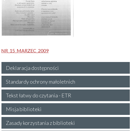
NR_15_MARZEC_2009
Deklaracja dostępności
Standardy ochrony małoletnich
Tekst łatwy do czytania - ETR
Misja biblioteki
Zasady korzystania z biblioteki