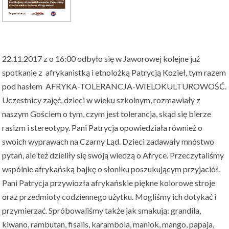
22.11.2017 z o 16:00 odbyło się w Jaworowej kolejne już
spotkanie z afrykanistką i etnolożką Patrycją Kozieł, tym razem
pod hasłem AFRYKA-TOLERANCJA-WIELOKULTUROWOŚĆ.
Uczestnicy zajęć, dzieci w wieku szkolnym, rozmawiały z
naszym Gościem o tym, czym jest tolerancja, skąd się bierze
rasizm i stereotypy. Pani Patrycja opowiedziała również o
swoich wyprawach na Czarny Ląd. Dzieci zadawały mnóstwo
pytań, ale też dzieliły się swoją wiedzą o Afryce. Przeczytaliśmy
wspólnie afrykańską bajkę o słoniku poszukującym przyjaciół.
Pani Patrycja przywiozła afrykańskie piękne kolorowe stroje
oraz przedmioty codziennego użytku. Mogliśmy ich dotykać i
przymierzać. Spróbowaliśmy także jak smakują: grandila,
kiwano, rambutan, fisalis, karambola, maniok, mango, papaja,