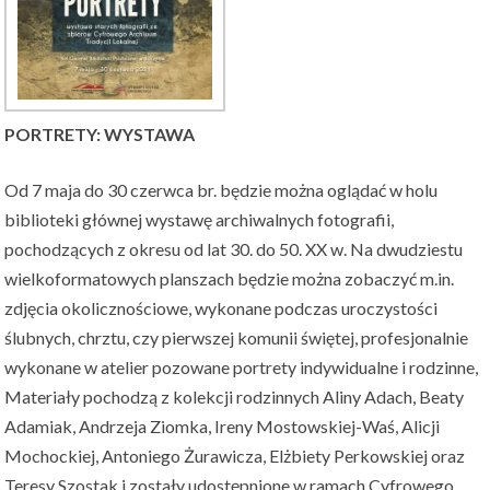
PORTRETY: WYSTAWA
Od 7 maja do 30 czerwca br. będzie można oglądać w holu
biblioteki głównej wystawę archiwalnych fotografii,
pochodzących z okresu od lat 30. do 50. XX w. Na dwudziestu
wielkoformatowych planszach będzie można zobaczyć m.in.
zdjęcia okolicznościowe, wykonane podczas uroczystości
ślubnych, chrztu, czy pierwszej komunii świętej, profesjonalnie
wykonane w atelier pozowane portrety indywidualne i rodzinne,
Materiały pochodzą z kolekcji rodzinnych Aliny Adach, Beaty
Adamiak, Andrzeja Ziomka, Ireny Mostowskiej-Waś, Alicji
Mochockiej, Antoniego Żurawicza, Elżbiety Perkowskiej oraz
Teresy Szostak i zostały udostępnione w ramach Cyfrowego