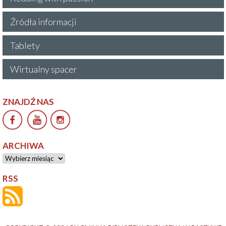
Źródła informacji
Tablety
Wirtualny spacer
ZNAJDŹ NAS
ARCHIWA
Archiwa
RSS