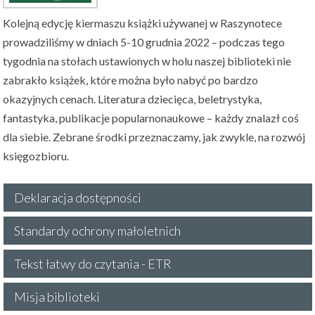
Kolejną edycję kiermaszu książki używanej w Raszynotece
prowadziliśmy w dniach 5-10 grudnia 2022 – podczas tego
tygodnia na stołach ustawionych w holu naszej biblioteki nie
zabrakło książek, które można było nabyć po bardzo
okazyjnych cenach. Literatura dziecięca, beletrystyka,
fantastyka, publikacje popularnonaukowe – każdy znalazł coś
dla siebie. Zebrane środki przeznaczamy, jak zwykle, na rozwój
księgozbioru.
Deklaracja dostępności
Standardy ochrony małoletnich
Tekst łatwy do czytania - ETR
Misja biblioteki