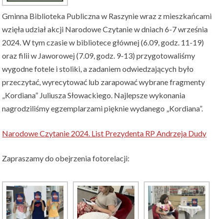
Gminna Biblioteka Publiczna w Raszynie wraz z mieszkańcami
wzięła udział akcji Narodowe Czytanie w dniach 6-7 września
2024. W tym czasie w bibliotece głównej (6.09, godz. 11-19)
oraz filii w Jaworowej (7.09, godz. 9-13) przygotowaliśmy
wygodne fotele i stoliki, a zadaniem odwiedzających było
przeczytać, wyrecytować lub zarapować wybrane fragmenty
„Kordiana” Juliusza Słowackiego. Najlepsze wykonania
nagrodziliśmy egzemplarzami pięknie wydanego „Kordiana”.
Narodowe Czytanie 2024. List Prezydenta RP Andrzeja Dudy
Zapraszamy do obejrzenia fotorelacji: