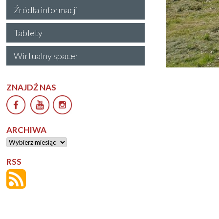
Źródła informacji
Tablety
Wirtualny spacer
ZNAJDŹ NAS
ARCHIWA
Archiwa
RSS