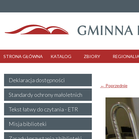
STRONA GŁÓWNA
KATALOG
ZBIORY
REGIONALI
Deklaracja dostępności
← Poprzednie
Standardy ochrony małoletnich
Tekst łatwy do czytania - ETR
Misja biblioteki
Zasady korzystania z biblioteki