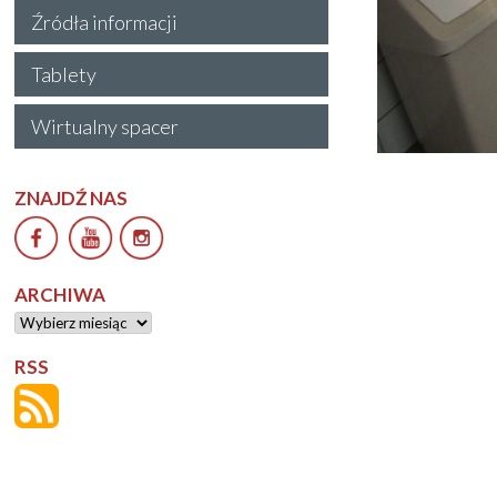
Źródła informacji
Tablety
Wirtualny spacer
ZNAJDŹ NAS
ARCHIWA
Archiwa
RSS