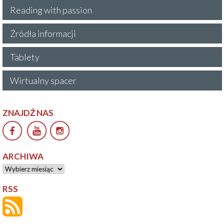
Reading with passion
Źródła informacji
Tablety
Wirtualny spacer
ZNAJDŹ NAS
ARCHIWA
Archiwa
RSS