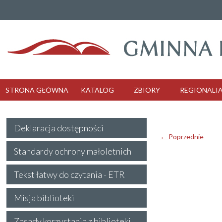
STRONA GŁÓWNA
KATALOG
ZBIORY
REGIONALI
Deklaracja dostępności
← Poprzednie
Standardy ochrony małoletnich
Tekst łatwy do czytania - ETR
Misja biblioteki
Zasady korzystania z biblioteki