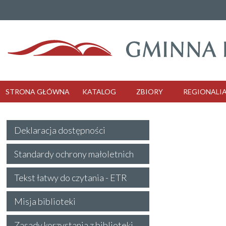
STRONA GŁÓWNA
KATALOG
ZBIORY
REGIONALI
Deklaracja dostępności
Standardy ochrony małoletnich
Tekst łatwy do czytania - ETR
Misja biblioteki
Zasady korzystania z biblioteki