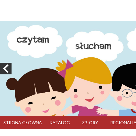
STRONA GŁÓWNA
KATALOG
ZBIORY
REGIONALI