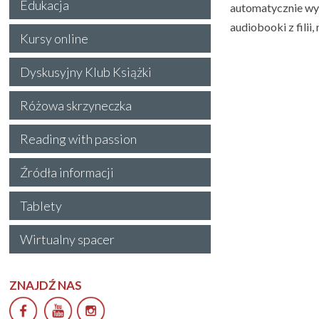
Edukacja
automatycznie wyd
audiobooki z filii
Kursy online
Dyskusyjny Klub Książki
Różowa skrzyneczka
Reading with passion
Źródła informacji
Tablety
Wirtualny spacer
ZNAJDŹ NAS