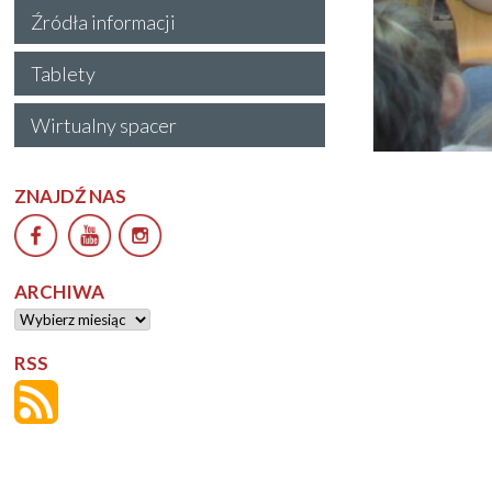
Źródła informacji
Tablety
Wirtualny spacer
ZNAJDŹ NAS
ARCHIWA
Archiwa
RSS