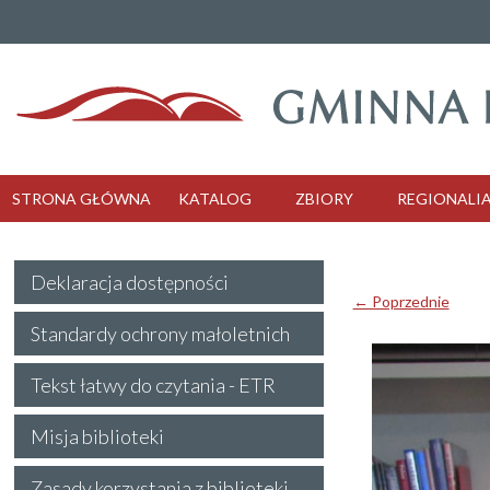
STRONA GŁÓWNA
KATALOG
ZBIORY
REGIONALI
Deklaracja dostępności
← Poprzednie
Standardy ochrony małoletnich
Tekst łatwy do czytania - ETR
Misja biblioteki
Zasady korzystania z biblioteki