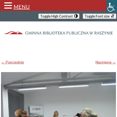
MENU
Toggle High Contrast
Toggle Font size
← Poprzednie
Następne →