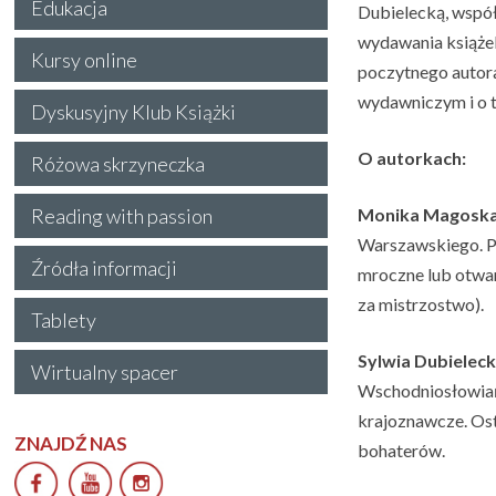
Edukacja
Dubielecką, współ
wydawania książek
Kursy online
poczytnego autor
wydawniczym i o t
Dyskusyjny Klub Książki
O autorkach:
Różowa skrzyneczka
Monika Magoska
Reading with passion
Warszawskiego. Pr
Źródła informacji
mroczne lub otwar
za mistrzostwo).
Tablety
Sylwia Dubielec
Wirtualny spacer
Wschodniosłowiań
krajoznawcze. Ost
ZNAJDŹ NAS
bohaterów.