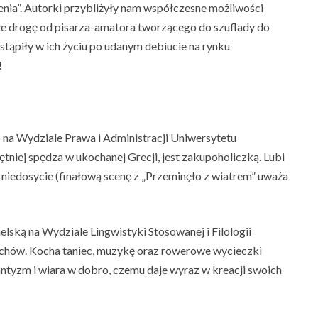
ia”. Autorki przybliżyły nam
współczesne możliwości
kże drogę od pisarza-amatora tworzącego do szuflady do
tąpiły w ich życiu po udanym debiucie na rynku
!
 na Wydziale Prawa i Administracji Uniwersytetu
niej spędza w ukochanej Grecji, jest zakupoholiczką. Lubi
niedosycie (finałową scenę z „Przeminęło z wiatrem” uważa
lską na Wydziale Lingwistyki Stosowanej i Filologii
chów. Kocha taniec, muzykę oraz rowerowe wycieczki
antyzm i wiara w dobro, czemu daje wyraz w kreacji swoich