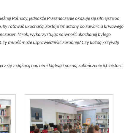
eżnej Północy, jednakże Przeznaczenie okazuje się silniejsze od
o, by ratować ukochaną, zostaje zmuszony do zawarcia krwawego
 Tymczasem Mrok, wykorzystując naiwność ukochanej byłego
u. Czy miłość może usprawiedliwić zbrodnię? Czy każdą krzywdę
się z ciążącą nad nimi klątwą i poznaj zakończenie ich historii.