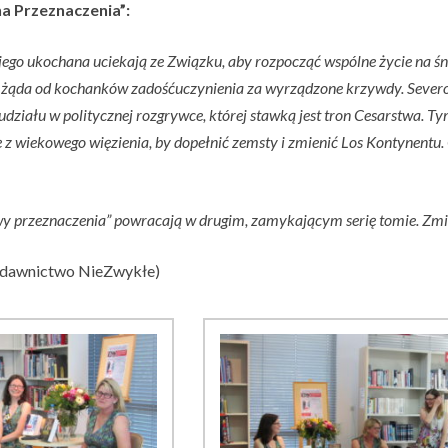
a Przeznaczenia”:
jego ukochana uciekają ze Związku, aby rozpocząć wspólne życie na śni
 żąda od kochanków zadośćuczynienia za wyrządzone krzywdy. Sever
 udziału w politycznej rozgrywce, której stawką jest tron Cesarstwa.
ię z wiekowego więzienia, by dopełnić zemsty i zmienić Los Kontynent
 przeznaczenia” powracają w drugim, zamykającym serię tomie. Zmierz 
ydawnictwo NieZwykłe)