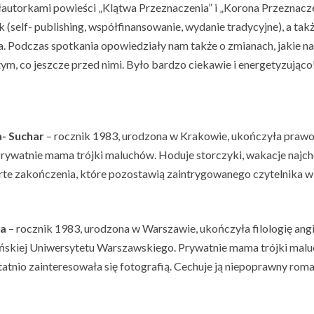
autorkami powieści „Klątwa Przeznaczenia” i „Korona Przeznaczen
 (self- publishing, współfinansowanie, wydanie tradycyjne), a ta
a.
Podczas spotkania opowiedziały nam także o zmianach, jakie nas
ym, co jeszcze przed nimi. Było bardzo ciekawie i energetyzująco
- Suchar
– rocznik 1983, urodzona w Krakowie, ukończyła prawo
ywatnie mama trójki maluchów. Hoduje storczyki, wakacje najchęt
te zakończenia, które pozostawią zaintrygowanego czytelnika w 
ka
– rocznik 1983, urodzona w Warszawie, ukończyła filologię angie
skiej Uniwersytetu Warszawskiego. Prywatnie mama trójki malu
atnio zainteresowała się fotografią. Cechuje ją niepoprawny rom