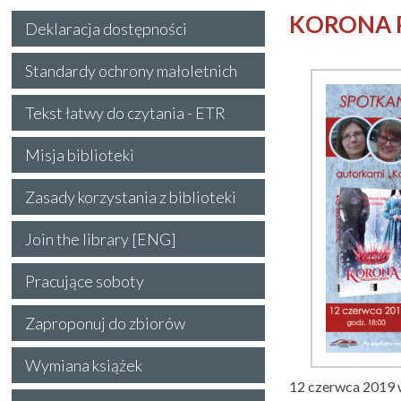
KORONA P
Deklaracja dostępności
Standardy ochrony małoletnich
Tekst łatwy do czytania - ETR
Misja biblioteki
Zasady korzystania z biblioteki
Join the library [ENG]
Pracujące soboty
Zaproponuj do zbiorów
Wymiana książek
12 czerwca 2019 w