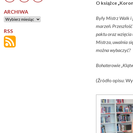
O książce „Koron
ARCHIWA
Były Mistrz Walk i 
Archiwa
marzeń. Przeszłość
RSS
paktu oraz wzięcia
Mistrza, uwalnia s
można wybaczyć?
Bohaterowie „Klątwy
(Źródło opisu: W