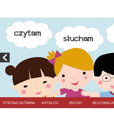
STRONA GŁÓWNA
KATALOG
ZBIORY
REGIONALI