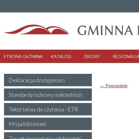
STRONA GŁÓWNA
KATALOG
ZBIORY
REGIONALI
Deklaracja dostępności
← Poprzednie
Standardy ochrony małoletnich
Tekst łatwy do czytania - ETR
Misja biblioteki
Zasady korzystania z biblioteki