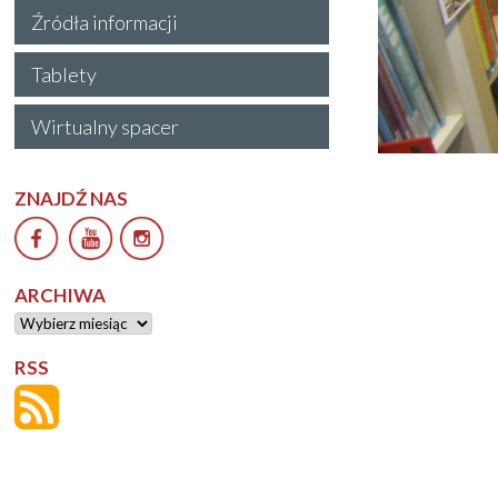
Źródła informacji
Tablety
Wirtualny spacer
ZNAJDŹ NAS
ARCHIWA
Archiwa
RSS