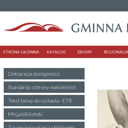
STRONA GŁÓWNA
KATALOG
ZBIORY
REGIONALI
Deklaracja dostępności
Standardy ochrony małoletnich
Tekst łatwy do czytania - ETR
Misja biblioteki
Zasady korzystania z biblioteki