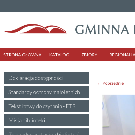
STRONA GŁÓWNA
KATALOG
ZBIORY
REGIONALI
Deklaracja dostępności
← Poprzednie
Standardy ochrony małoletnich
Tekst łatwy do czytania - ETR
Misja biblioteki
Zasady korzystania z biblioteki