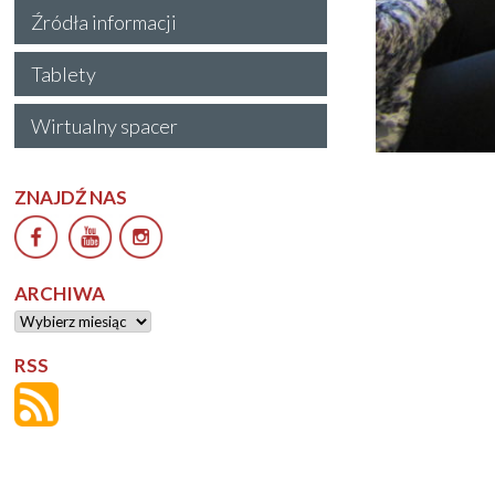
Źródła informacji
Tablety
Wirtualny spacer
ZNAJDŹ NAS
ARCHIWA
Archiwa
RSS