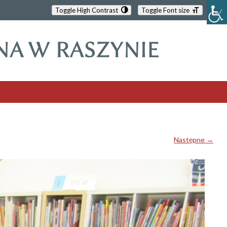
Toggle High Contrast
Toggle Font size
Następne →