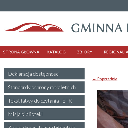
STRONA GŁÓWNA
KATALOG
ZBIORY
REGIONALI
Deklaracja dostępności
← Poprzednie
Standardy ochrony małoletnich
Tekst łatwy do czytania - ETR
Misja biblioteki
Zasady korzystania z biblioteki