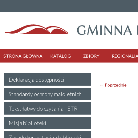
STRONA GŁÓWNA
KATALOG
ZBIORY
REGIONALI
Deklaracja dostępności
← Poprzednie
Standardy ochrony małoletnich
Tekst łatwy do czytania - ETR
Misja biblioteki
Zasady korzystania z biblioteki